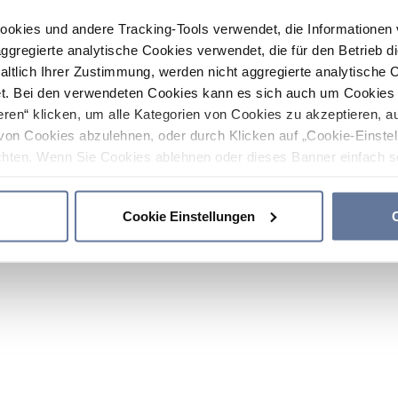
ookies und andere Tracking-Tools verwendet, die Informatione
gregierte analytische Cookies verwendet, die für den Betrieb d
haltlich Ihrer Zustimmung, werden nicht aggregierte analytische 
. Bei den verwendeten Cookies kann es sich auch um Cookies v
ren“ klicken, um alle Kategorien von Cookies zu akzeptieren, a
von Cookies abzulehnen, oder durch Klicken auf „Cookie-Einstel
hten. Wenn Sie Cookies ablehnen oder dieses Banner einfach sc
okies installiert. Weitere Informationen finden Sie in den Absch
Cookie Einstellungen
C