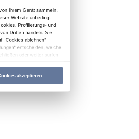
n von Ihrem Gerät sammeln.
ieser Website unbedingt
Cookies, Profilierungs- und
on Dritten handeln. Sie
uf „Cookies ablehnen“
lungen“ entscheiden, welche
hließen oder weiter surfen,
nitten
Cookie-Richtlinie
und
ookies akzeptieren