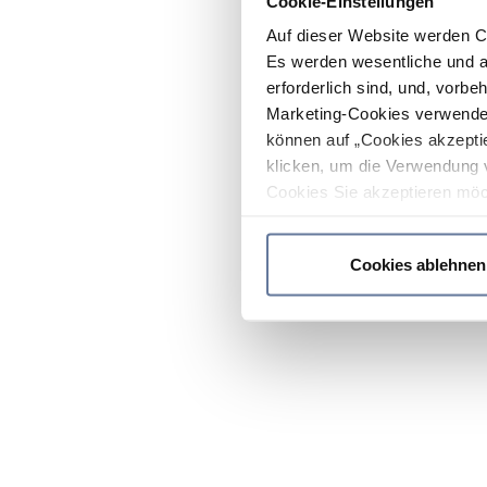
Cookie-Einstellungen
Auf dieser Website werden C
Es werden wesentliche und ag
erforderlich sind, und, vorbe
Marketing-Cookies verwendet
können auf „Cookies akzeptie
klicken, um die Verwendung 
Cookies Sie akzeptieren möc
werden nur die wichtigsten Co
Datenschutzrichtlinie
.
Cookies ablehnen