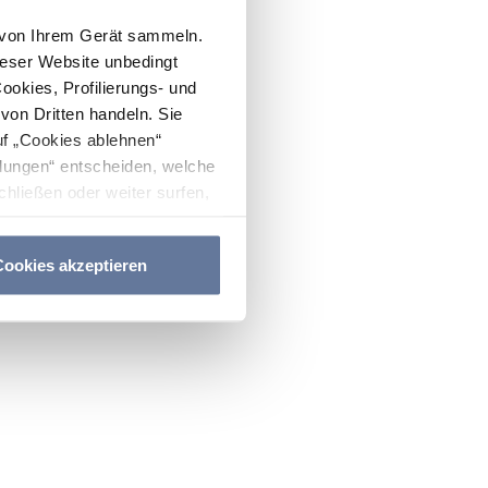
n von Ihrem Gerät sammeln.
ieser Website unbedingt
Cookies, Profilierungs- und
on Dritten handeln. Sie
uf „Cookies ablehnen“
lungen“ entscheiden, welche
hließen oder weiter surfen,
nitten
Cookie-Richtlinie
und
ookies akzeptieren