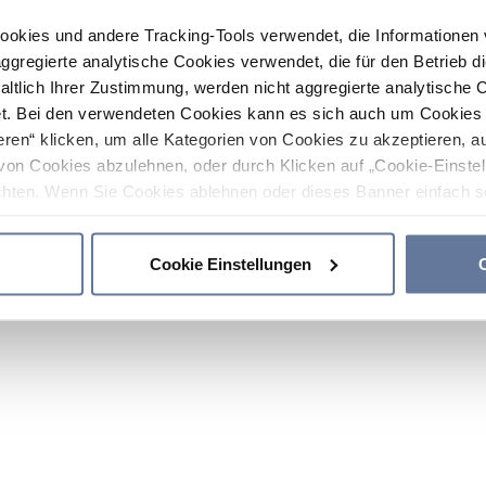
ookies und andere Tracking-Tools verwendet, die Informatione
gregierte analytische Cookies verwendet, die für den Betrieb d
haltlich Ihrer Zustimmung, werden nicht aggregierte analytische 
. Bei den verwendeten Cookies kann es sich auch um Cookies v
ren“ klicken, um alle Kategorien von Cookies zu akzeptieren, a
von Cookies abzulehnen, oder durch Klicken auf „Cookie-Einstel
hten. Wenn Sie Cookies ablehnen oder dieses Banner einfach sc
okies installiert. Weitere Informationen finden Sie in den Absch
Cookie Einstellungen
C