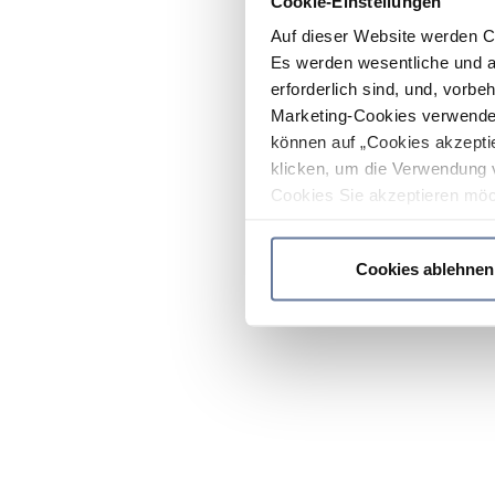
Cookie-Einstellungen
Auf dieser Website werden C
Es werden wesentliche und ag
erforderlich sind, und, vorbe
Marketing-Cookies verwendet
können auf „Cookies akzeptie
klicken, um die Verwendung 
Cookies Sie akzeptieren möc
werden nur die wichtigsten Co
Datenschutzrichtlinie
.
Cookies ablehnen