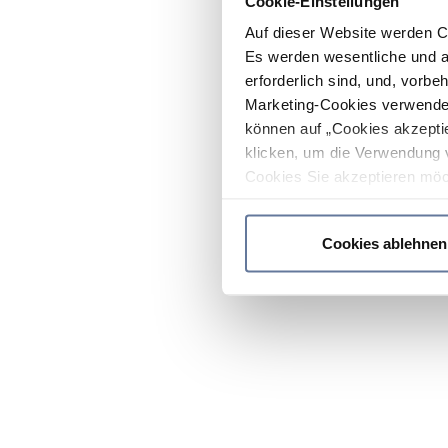
Cookie-Einstellungen
Auf dieser Website werden C
Es werden wesentliche und ag
erforderlich sind, und, vorbe
Marketing-Cookies verwendet
können auf „Cookies akzeptie
klicken, um die Verwendung 
Cookies Sie akzeptieren möc
werden nur die wichtigsten Co
Datenschutzrichtlinie
.
Cookies ablehnen