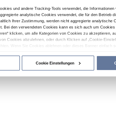
ookies und andere Tracking-Tools verwendet, die Informatione
gregierte analytische Cookies verwendet, die für den Betrieb d
haltlich Ihrer Zustimmung, werden nicht aggregierte analytische 
. Bei den verwendeten Cookies kann es sich auch um Cookies v
ren“ klicken, um alle Kategorien von Cookies zu akzeptieren, a
von Cookies abzulehnen, oder durch Klicken auf „Cookie-Einstel
hten. Wenn Sie Cookies ablehnen oder dieses Banner einfach sc
okies installiert. Weitere Informationen finden Sie in den Absch
Cookie Einstellungen
C