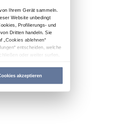
n von Ihrem Gerät sammeln.
ieser Website unbedingt
Cookies, Profilierungs- und
on Dritten handeln. Sie
uf „Cookies ablehnen“
lungen“ entscheiden, welche
hließen oder weiter surfen,
nitten
Cookie-Richtlinie
und
ookies akzeptieren