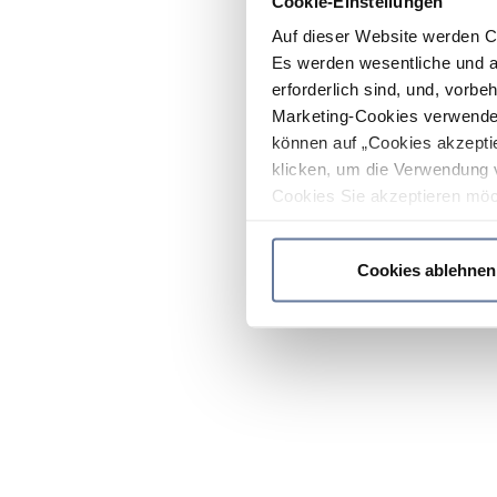
Cookie-Einstellungen
Auf dieser Website werden C
Es werden wesentliche und ag
erforderlich sind, und, vorbe
Marketing-Cookies verwendet
können auf „Cookies akzeptie
klicken, um die Verwendung 
Cookies Sie akzeptieren möc
werden nur die wichtigsten Co
Datenschutzrichtlinie
.
Cookies ablehnen