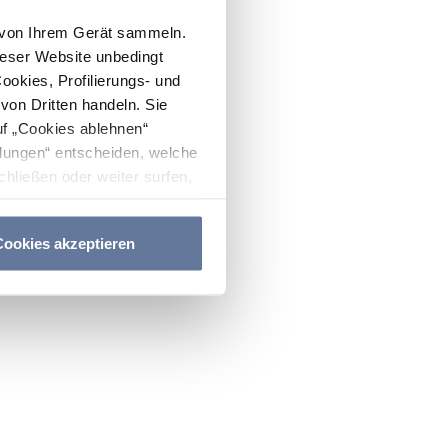
n von Ihrem Gerät sammeln.
ieser Website unbedingt
Cookies, Profilierungs- und
on Dritten handeln. Sie
uf „Cookies ablehnen“
lungen“ entscheiden, welche
hließen oder weiter surfen,
nitten
Cookie-Richtlinie
und
ookies akzeptieren