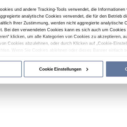
ookies und andere Tracking-Tools verwendet, die Informatione
gregierte analytische Cookies verwendet, die für den Betrieb d
haltlich Ihrer Zustimmung, werden nicht aggregierte analytische 
. Bei den verwendeten Cookies kann es sich auch um Cookies v
ren“ klicken, um alle Kategorien von Cookies zu akzeptieren, a
von Cookies abzulehnen, oder durch Klicken auf „Cookie-Einstel
hten. Wenn Sie Cookies ablehnen oder dieses Banner einfach sc
okies installiert. Weitere Informationen finden Sie in den Absch
Cookie Einstellungen
C