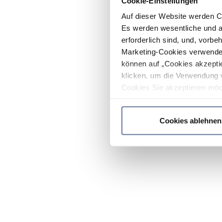
Cookie-Einstellungen
Auf dieser Website werden C
Es werden wesentliche und ag
erforderlich sind, und, vorbe
Marketing-Cookies verwendet
können auf „Cookies akzeptie
klicken, um die Verwendung 
Cookies Sie akzeptieren möc
werden nur die wichtigsten Co
Datenschutzrichtlinie
.
Cookies ablehnen