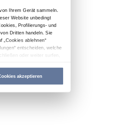
n von Ihrem Gerät sammeln.
ieser Website unbedingt
Cookies, Profilierungs- und
on Dritten handeln. Sie
uf „Cookies ablehnen“
lungen“ entscheiden, welche
hließen oder weiter surfen,
nitten
Cookie-Richtlinie
und
ookies akzeptieren