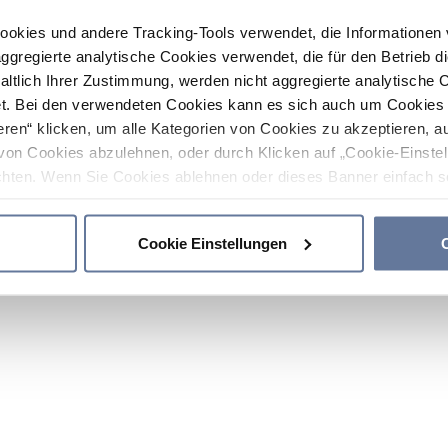
ookies und andere Tracking-Tools verwendet, die Informatione
gregierte analytische Cookies verwendet, die für den Betrieb d
haltlich Ihrer Zustimmung, werden nicht aggregierte analytische 
. Bei den verwendeten Cookies kann es sich auch um Cookies v
ren“ klicken, um alle Kategorien von Cookies zu akzeptieren, a
von Cookies abzulehnen, oder durch Klicken auf „Cookie-Einstel
hten. Wenn Sie Cookies ablehnen oder dieses Banner einfach sc
okies installiert. Weitere Informationen finden Sie in den Absch
Cookie Einstellungen
C