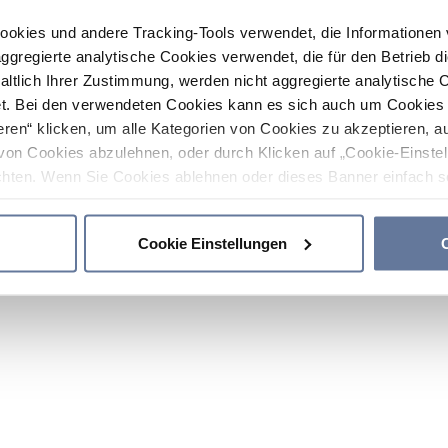
ookies und andere Tracking-Tools verwendet, die Informatione
gregierte analytische Cookies verwendet, die für den Betrieb d
haltlich Ihrer Zustimmung, werden nicht aggregierte analytische 
. Bei den verwendeten Cookies kann es sich auch um Cookies v
ren“ klicken, um alle Kategorien von Cookies zu akzeptieren, a
von Cookies abzulehnen, oder durch Klicken auf „Cookie-Einstel
hten. Wenn Sie Cookies ablehnen oder dieses Banner einfach sc
okies installiert. Weitere Informationen finden Sie in den Absch
Cookie Einstellungen
C