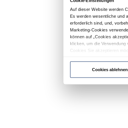
Cookie-Einstellungen
Auf dieser Website werden C
Es werden wesentliche und ag
erforderlich sind, und, vorbe
Marketing-Cookies verwendet
können auf „Cookies akzeptie
klicken, um die Verwendung 
Cookies Sie akzeptieren möc
werden nur die wichtigsten Co
Datenschutzrichtlinie
.
Cookies ablehnen