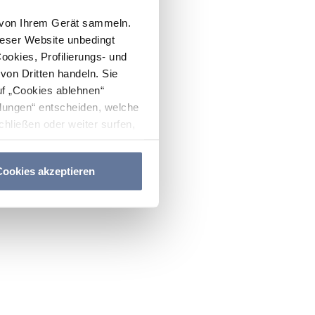
n von Ihrem Gerät sammeln.
ieser Website unbedingt
Cookies, Profilierungs- und
on Dritten handeln. Sie
uf „Cookies ablehnen“
lungen“ entscheiden, welche
hließen oder weiter surfen,
nitten
Cookie-Richtlinie
und
ookies akzeptieren