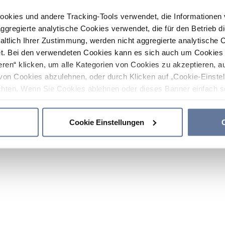
ookies und andere Tracking-Tools verwendet, die Informatione
gregierte analytische Cookies verwendet, die für den Betrieb d
haltlich Ihrer Zustimmung, werden nicht aggregierte analytische 
. Bei den verwendeten Cookies kann es sich auch um Cookies v
ren“ klicken, um alle Kategorien von Cookies zu akzeptieren, a
von Cookies abzulehnen, oder durch Klicken auf „Cookie-Einstel
hten. Wenn Sie Cookies ablehnen oder dieses Banner einfach sc
okies installiert. Weitere Informationen finden Sie in den Absch
Cookie Einstellungen
C