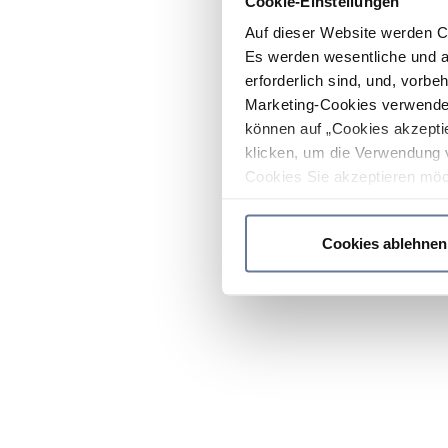
Cookie-Einstellungen
Auf dieser Website werden C
Es werden wesentliche und ag
erforderlich sind, und, vorbe
Marketing-Cookies verwendet
können auf „Cookies akzeptie
klicken, um die Verwendung 
Cookies Sie akzeptieren möc
werden nur die wichtigsten Co
Datenschutzrichtlinie
.
Cookies ablehnen