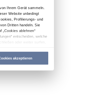
n von Ihrem Gerät sammeln.
ieser Website unbedingt
Cookies, Profilierungs- und
on Dritten handeln. Sie
uf „Cookies ablehnen“
lungen“ entscheiden, welche
hließen oder weiter surfen,
nitten
Cookie-Richtlinie
und
ookies akzeptieren