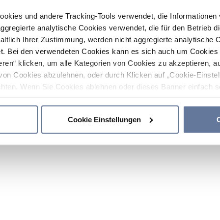
ookies und andere Tracking-Tools verwendet, die Informatione
gregierte analytische Cookies verwendet, die für den Betrieb d
haltlich Ihrer Zustimmung, werden nicht aggregierte analytische 
. Bei den verwendeten Cookies kann es sich auch um Cookies v
ren“ klicken, um alle Kategorien von Cookies zu akzeptieren, a
von Cookies abzulehnen, oder durch Klicken auf „Cookie-Einstel
hten. Wenn Sie Cookies ablehnen oder dieses Banner einfach sc
okies installiert. Weitere Informationen finden Sie in den Absch
Cookie Einstellungen
C