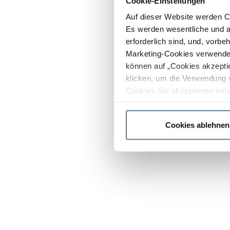
Cookie-Einstellungen
Auf dieser Website werden C
Es werden wesentliche und ag
erforderlich sind, und, vorbe
Marketing-Cookies verwendet
können auf „Cookies akzeptie
klicken, um die Verwendung 
Cookies Sie akzeptieren möc
werden nur die wichtigsten Co
Datenschutzrichtlinie
.
Cookies ablehnen