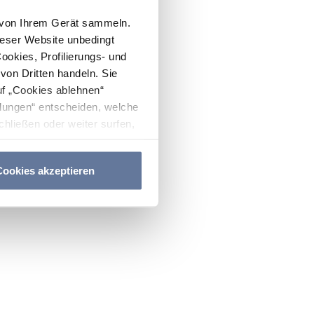
n von Ihrem Gerät sammeln.
ieser Website unbedingt
Cookies, Profilierungs- und
on Dritten handeln. Sie
uf „Cookies ablehnen“
lungen“ entscheiden, welche
hließen oder weiter surfen,
nitten
Cookie-Richtlinie
und
ookies akzeptieren