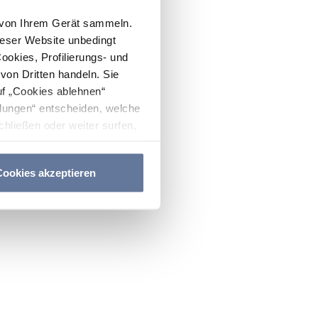
n von Ihrem Gerät sammeln.
ieser Website unbedingt
Cookies, Profilierungs- und
on Dritten handeln. Sie
uf „Cookies ablehnen“
lungen“ entscheiden, welche
hließen oder weiter surfen,
nitten
Cookie-Richtlinie
und
ookies akzeptieren