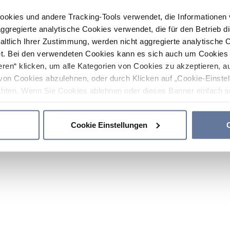
ookies und andere Tracking-Tools verwendet, die Informatione
gregierte analytische Cookies verwendet, die für den Betrieb d
haltlich Ihrer Zustimmung, werden nicht aggregierte analytische 
. Bei den verwendeten Cookies kann es sich auch um Cookies v
ren“ klicken, um alle Kategorien von Cookies zu akzeptieren, a
von Cookies abzulehnen, oder durch Klicken auf „Cookie-Einstel
hten. Wenn Sie Cookies ablehnen oder dieses Banner einfach sc
okies installiert. Weitere Informationen finden Sie in den Absch
Cookie Einstellungen
C