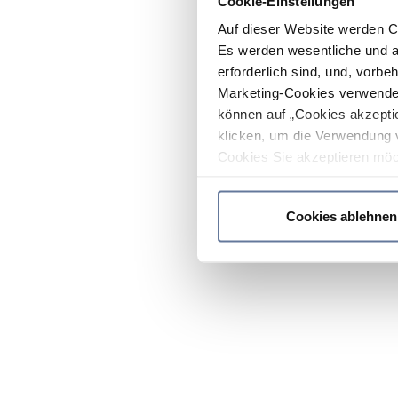
Cookie-Einstellungen
Auf dieser Website werden C
Es werden wesentliche und ag
erforderlich sind, und, vorbe
Marketing-Cookies verwendet
können auf „Cookies akzeptie
klicken, um die Verwendung 
Cookies Sie akzeptieren möc
werden nur die wichtigsten Co
Datenschutzrichtlinie
.
Cookies ablehnen