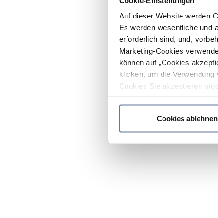
Cookie-Einstellungen
Auf dieser Website werden C
Es werden wesentliche und ag
erforderlich sind, und, vorbe
Marketing-Cookies verwendet
können auf „Cookies akzeptie
klicken, um die Verwendung 
Cookies Sie akzeptieren möc
werden nur die wichtigsten Co
Datenschutzrichtlinie
.
Cookies ablehnen