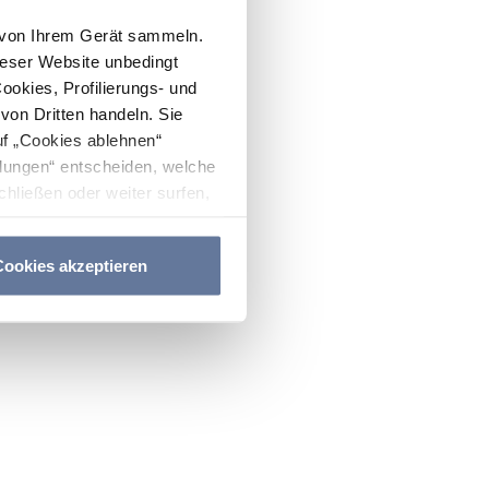
n von Ihrem Gerät sammeln.
ieser Website unbedingt
Cookies, Profilierungs- und
on Dritten handeln. Sie
uf „Cookies ablehnen“
lungen“ entscheiden, welche
hließen oder weiter surfen,
nitten
Cookie-Richtlinie
und
ookies akzeptieren