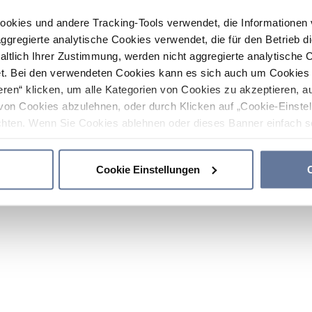
ookies und andere Tracking-Tools verwendet, die Informatione
gregierte analytische Cookies verwendet, die für den Betrieb d
haltlich Ihrer Zustimmung, werden nicht aggregierte analytische 
. Bei den verwendeten Cookies kann es sich auch um Cookies v
ren“ klicken, um alle Kategorien von Cookies zu akzeptieren, a
von Cookies abzulehnen, oder durch Klicken auf „Cookie-Einstel
hten. Wenn Sie Cookies ablehnen oder dieses Banner einfach sc
okies installiert. Weitere Informationen finden Sie in den Absch
Cookie Einstellungen
C