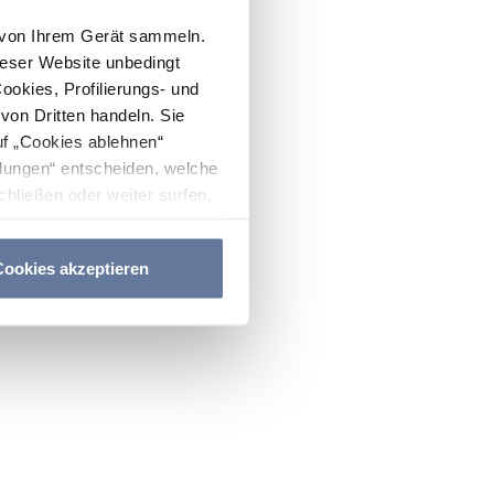
n von Ihrem Gerät sammeln.
ieser Website unbedingt
Cookies, Profilierungs- und
on Dritten handeln. Sie
uf „Cookies ablehnen“
lungen“ entscheiden, welche
hließen oder weiter surfen,
nitten
Cookie-Richtlinie
und
ookies akzeptieren