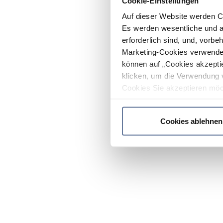
Cookie-Einstellungen
Auf dieser Website werden C
Es werden wesentliche und ag
erforderlich sind, und, vorbe
Marketing-Cookies verwendet
können auf „Cookies akzeptie
klicken, um die Verwendung 
Cookies Sie akzeptieren möc
werden nur die wichtigsten Co
Datenschutzrichtlinie
.
Cookies ablehnen