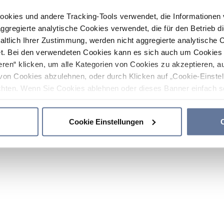
ookies und andere Tracking-Tools verwendet, die Informatione
gregierte analytische Cookies verwendet, die für den Betrieb d
haltlich Ihrer Zustimmung, werden nicht aggregierte analytische 
. Bei den verwendeten Cookies kann es sich auch um Cookies v
ren“ klicken, um alle Kategorien von Cookies zu akzeptieren, a
von Cookies abzulehnen, oder durch Klicken auf „Cookie-Einstel
hten. Wenn Sie Cookies ablehnen oder dieses Banner einfach sc
okies installiert. Weitere Informationen finden Sie in den Absch
Cookie Einstellungen
C