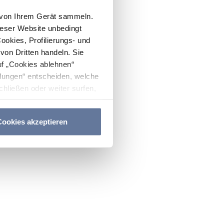
n von Ihrem Gerät sammeln.
ieser Website unbedingt
Cookies, Profilierungs- und
on Dritten handeln. Sie
uf „Cookies ablehnen“
lungen“ entscheiden, welche
hließen oder weiter surfen,
nitten
Cookie-Richtlinie
und
ookies akzeptieren