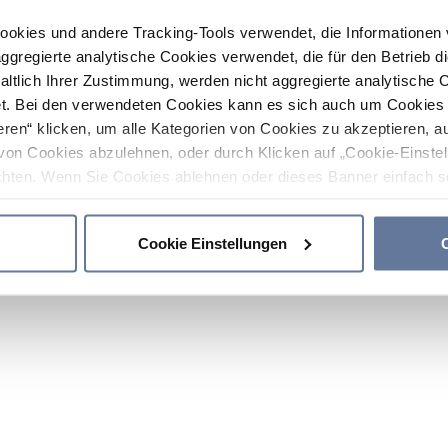
ookies und andere Tracking-Tools verwendet, die Informatione
gregierte analytische Cookies verwendet, die für den Betrieb d
haltlich Ihrer Zustimmung, werden nicht aggregierte analytische 
. Bei den verwendeten Cookies kann es sich auch um Cookies v
ren“ klicken, um alle Kategorien von Cookies zu akzeptieren, a
von Cookies abzulehnen, oder durch Klicken auf „Cookie-Einstel
hten. Wenn Sie Cookies ablehnen oder dieses Banner einfach sc
okies installiert. Weitere Informationen finden Sie in den Absch
Cookie Einstellungen
C