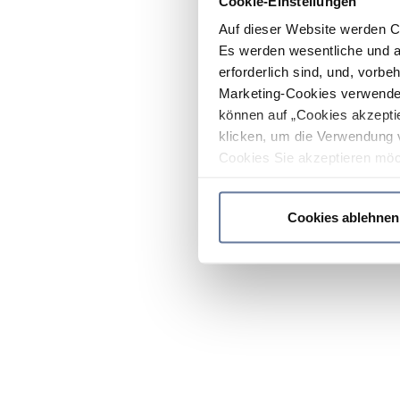
Cookie-Einstellungen
Auf dieser Website werden C
Es werden wesentliche und ag
erforderlich sind, und, vorbe
Marketing-Cookies verwendet
können auf „Cookies akzeptie
klicken, um die Verwendung 
Cookies Sie akzeptieren möc
werden nur die wichtigsten Co
Datenschutzrichtlinie
.
Cookies ablehnen