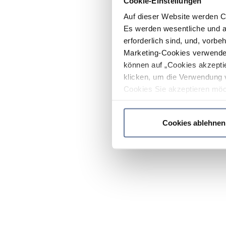
Cookie-Einstellungen
Auf dieser Website werden C
Es werden wesentliche und ag
erforderlich sind, und, vorbe
Marketing-Cookies verwendet
können auf „Cookies akzeptie
klicken, um die Verwendung 
Cookies Sie akzeptieren möc
werden nur die wichtigsten Co
Datenschutzrichtlinie
.
Cookies ablehnen