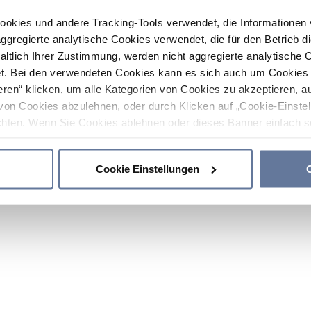
ookies und andere Tracking-Tools verwendet, die Informatione
gregierte analytische Cookies verwendet, die für den Betrieb d
haltlich Ihrer Zustimmung, werden nicht aggregierte analytische 
. Bei den verwendeten Cookies kann es sich auch um Cookies v
ren“ klicken, um alle Kategorien von Cookies zu akzeptieren, a
von Cookies abzulehnen, oder durch Klicken auf „Cookie-Einstel
hten. Wenn Sie Cookies ablehnen oder dieses Banner einfach sc
okies installiert. Weitere Informationen finden Sie in den Absch
Cookie Einstellungen
C