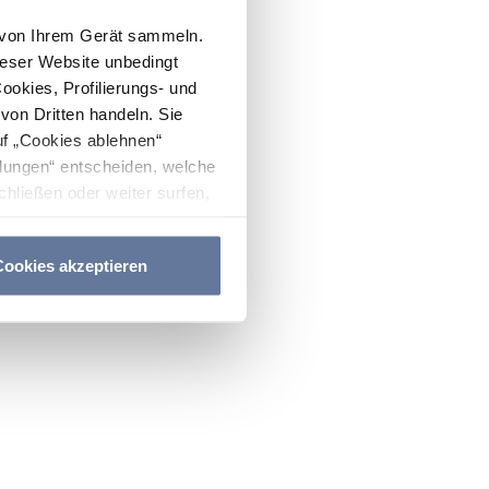
n von Ihrem Gerät sammeln.
ieser Website unbedingt
Cookies, Profilierungs- und
on Dritten handeln. Sie
uf „Cookies ablehnen“
lungen“ entscheiden, welche
hließen oder weiter surfen,
nitten
Cookie-Richtlinie
und
ookies akzeptieren