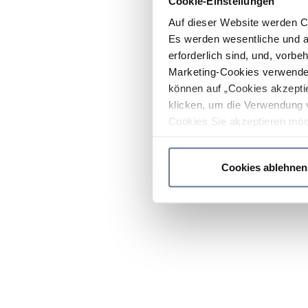
Cookie-Einstellungen
Auf dieser Website werden C
Es werden wesentliche und ag
erforderlich sind, und, vorbe
Marketing-Cookies verwendet
können auf „Cookies akzeptie
klicken, um die Verwendung 
Cookies Sie akzeptieren möc
werden nur die wichtigsten Co
Datenschutzrichtlinie
.
Cookies ablehnen