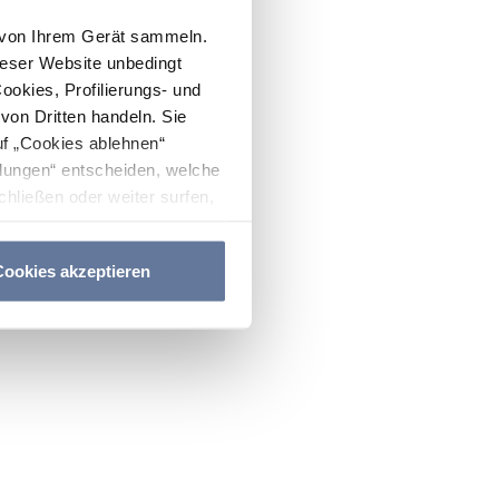
n von Ihrem Gerät sammeln.
ieser Website unbedingt
Cookies, Profilierungs- und
on Dritten handeln. Sie
uf „Cookies ablehnen“
lungen“ entscheiden, welche
hließen oder weiter surfen,
nitten
Cookie-Richtlinie
und
ookies akzeptieren