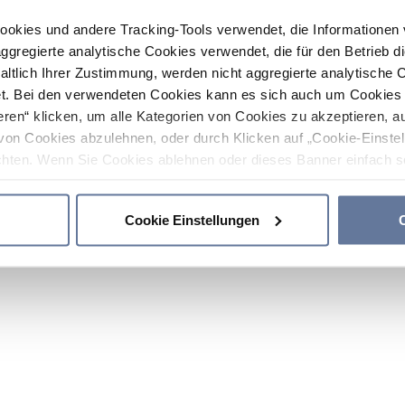
ookies und andere Tracking-Tools verwendet, die Informatione
gregierte analytische Cookies verwendet, die für den Betrieb d
haltlich Ihrer Zustimmung, werden nicht aggregierte analytische 
. Bei den verwendeten Cookies kann es sich auch um Cookies v
ren“ klicken, um alle Kategorien von Cookies zu akzeptieren, a
von Cookies abzulehnen, oder durch Klicken auf „Cookie-Einstel
hten. Wenn Sie Cookies ablehnen oder dieses Banner einfach sc
okies installiert. Weitere Informationen finden Sie in den Absch
Cookie Einstellungen
C