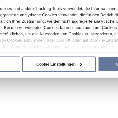
ookies und andere Tracking-Tools verwendet, die Informatione
gregierte analytische Cookies verwendet, die für den Betrieb d
haltlich Ihrer Zustimmung, werden nicht aggregierte analytische 
. Bei den verwendeten Cookies kann es sich auch um Cookies v
ren“ klicken, um alle Kategorien von Cookies zu akzeptieren, a
von Cookies abzulehnen, oder durch Klicken auf „Cookie-Einstel
hten. Wenn Sie Cookies ablehnen oder dieses Banner einfach sc
okies installiert. Weitere Informationen finden Sie in den Absch
Cookie Einstellungen
C