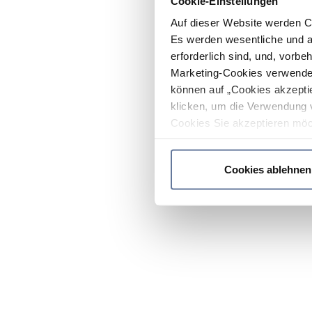
Cookie-Einstellungen
Auf dieser Website werden C
Es werden wesentliche und ag
erforderlich sind, und, vorbe
Marketing-Cookies verwendet
können auf „Cookies akzeptie
klicken, um die Verwendung 
Cookies Sie akzeptieren möc
werden nur die wichtigsten Co
Datenschutzrichtlinie
.
Cookies ablehnen