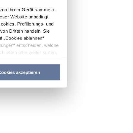
n von Ihrem Gerät sammeln.
ieser Website unbedingt
Cookies, Profilierungs- und
on Dritten handeln. Sie
uf „Cookies ablehnen“
lungen“ entscheiden, welche
hließen oder weiter surfen,
nitten
Cookie-Richtlinie
und
ookies akzeptieren