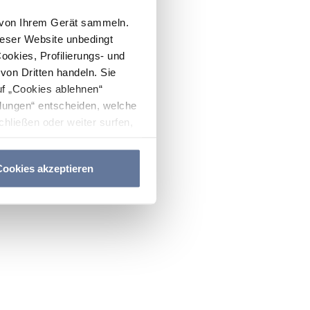
n von Ihrem Gerät sammeln.
ieser Website unbedingt
Cookies, Profilierungs- und
on Dritten handeln. Sie
uf „Cookies ablehnen“
lungen“ entscheiden, welche
hließen oder weiter surfen,
nitten
Cookie-Richtlinie
und
ookies akzeptieren