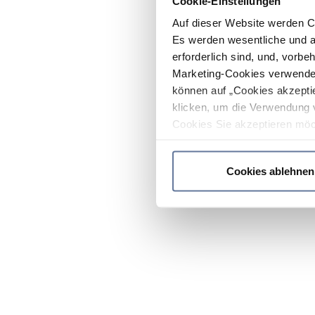
Cookie-Einstellungen
Auf dieser Website werden C
Es werden wesentliche und ag
erforderlich sind, und, vorbe
Marketing-Cookies verwendet
können auf „Cookies akzeptie
klicken, um die Verwendung 
Cookies Sie akzeptieren möc
werden nur die wichtigsten Co
Datenschutzrichtlinie
.
Cookies ablehnen