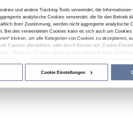
ookies und andere Tracking-Tools verwendet, die Informatione
gregierte analytische Cookies verwendet, die für den Betrieb d
haltlich Ihrer Zustimmung, werden nicht aggregierte analytische 
. Bei den verwendeten Cookies kann es sich auch um Cookies v
ren“ klicken, um alle Kategorien von Cookies zu akzeptieren, a
von Cookies abzulehnen, oder durch Klicken auf „Cookie-Einstel
hten. Wenn Sie Cookies ablehnen oder dieses Banner einfach sc
okies installiert. Weitere Informationen finden Sie in den Absch
Cookie Einstellungen
C