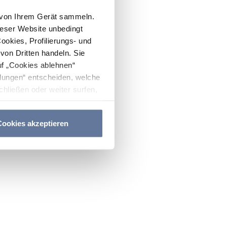
n von Ihrem Gerät sammeln.
ieser Website unbedingt
Cookies, Profilierungs- und
on Dritten handeln. Sie
uf „Cookies ablehnen“
lungen“ entscheiden, welche
hließen oder weiter surfen,
nitten
Cookie-Richtlinie
und
ookies akzeptieren