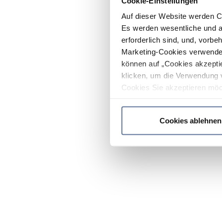
Cookie-Einstellungen
Auf dieser Website werden C
Es werden wesentliche und ag
erforderlich sind, und, vorbe
Marketing-Cookies verwendet
können auf „Cookies akzeptie
klicken, um die Verwendung 
Cookies Sie akzeptieren möc
werden nur die wichtigsten Co
Datenschutzrichtlinie
.
Cookies ablehnen