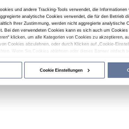
ookies und andere Tracking-Tools verwendet, die Informatione
gregierte analytische Cookies verwendet, die für den Betrieb d
haltlich Ihrer Zustimmung, werden nicht aggregierte analytische 
. Bei den verwendeten Cookies kann es sich auch um Cookies v
ren“ klicken, um alle Kategorien von Cookies zu akzeptieren, a
von Cookies abzulehnen, oder durch Klicken auf „Cookie-Einstel
hten. Wenn Sie Cookies ablehnen oder dieses Banner einfach sc
okies installiert. Weitere Informationen finden Sie in den Absch
Cookie Einstellungen
C