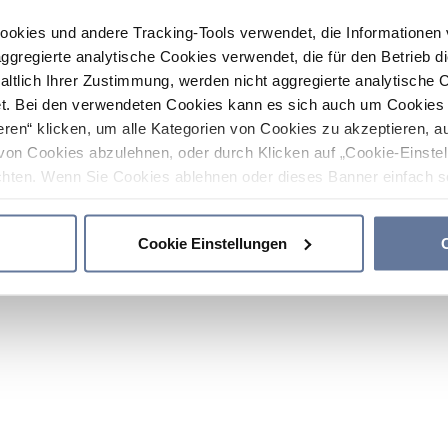
ookies und andere Tracking-Tools verwendet, die Informatione
gregierte analytische Cookies verwendet, die für den Betrieb d
haltlich Ihrer Zustimmung, werden nicht aggregierte analytische 
. Bei den verwendeten Cookies kann es sich auch um Cookies v
ren“ klicken, um alle Kategorien von Cookies zu akzeptieren, a
von Cookies abzulehnen, oder durch Klicken auf „Cookie-Einstel
hten. Wenn Sie Cookies ablehnen oder dieses Banner einfach sc
okies installiert. Weitere Informationen finden Sie in den Absch
Cookie Einstellungen
C