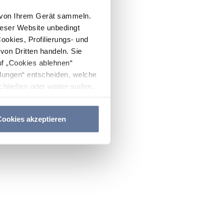
n von Ihrem Gerät sammeln.
ieser Website unbedingt
Cookies, Profilierungs- und
on Dritten handeln. Sie
uf „Cookies ablehnen“
lungen“ entscheiden, welche
hließen oder weiter surfen,
nitten
Cookie-Richtlinie
und
ookies akzeptieren