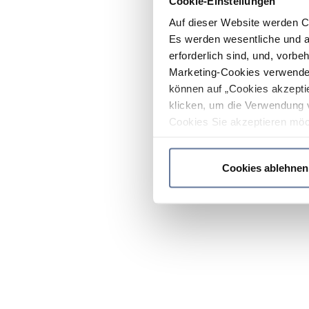
Cookie-Einstellungen
Auf dieser Website werden C
Es werden wesentliche und ag
erforderlich sind, und, vorbe
Marketing-Cookies verwendet
können auf „Cookies akzeptie
klicken, um die Verwendung 
Cookies Sie akzeptieren möc
werden nur die wichtigsten Co
Datenschutzrichtlinie
.
Cookies ablehnen